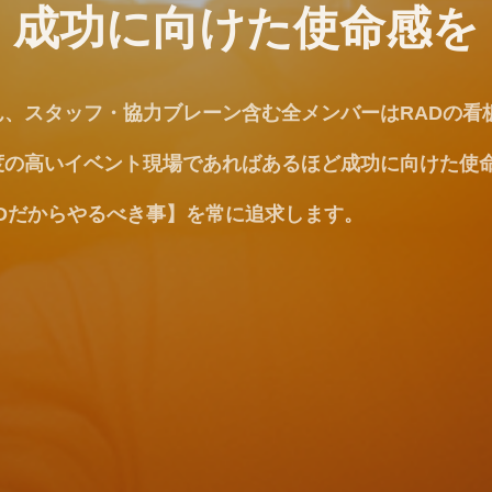
最高の結果を出すため
成功に向けた使命感を
ただくクライアント企業に、心を合わせて業務に取り組
ん、スタッフ・協力ブレーン含む全メンバーはRADの看
せん。共に課題に取り組む中で、意見や指摘をさせてい
度の高いイベント現場であればあるほど成功に向けた使命
ず挑戦し続けます。まだまだ小さな会社ですが、成長意
結果を出すために、RADは最良のビジネスパートナーと
Dだからやるべき事】を常に追求します。
為の課題と受け止め、どこまでも挑み続けます。