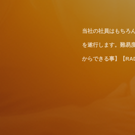
当社にオーダーをい
当社の社員はもちろ
イエスマンはおりま
を遂行します。難易
どんな状況でも諦め
ます。御社が最高の
からできる事】【RA
ん。ご指摘は成功の