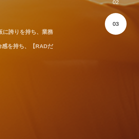
02
に
03
みます。ただ、当社に
板に誇りを持ち、業務
ただく場面も多くあり
感を持ち、【RADだ
欲はどこにも負けませ
なります。